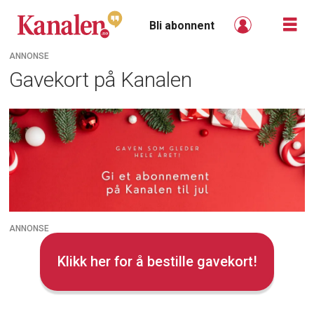
Bli abonnent
ANNONSE
Gavekort på Kanalen
Kanalen
-
gavekort
ANNONSE
Klikk her for å bestille gavekort!